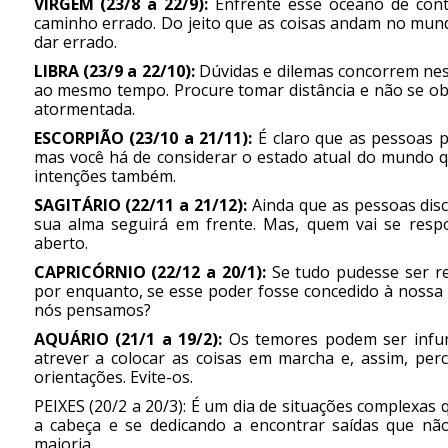
VIRGEM (23/8 a 22/9):
Enfrente esse oceano de con
caminho errado. Do jeito que as coisas andam no mun
dar errado.
LIBRA (23/9 a 22/10):
Dúvidas e dilemas concorrem ne
ao mesmo tempo. Procure tomar distância e não se ob
atormentada.
ESCORPIÃO (23/10 a 21/11):
É claro que as pessoas 
mas você há de considerar o estado atual do mundo q
intenções também.
SAGITÁRIO (22/11 a 21/12):
Ainda que as pessoas dis
sua alma seguirá em frente. Mas, quem vai se respon
aberto.
CAPRICÓRNIO (22/12 a 20/1):
Se tudo pudesse ser re
por enquanto, se esse poder fosse concedido à nossa
nós pensamos?
AQUÁRIO (21/1 a 19/2):
Os temores podem ser infun
atrever a colocar as coisas em marcha e, assim, pe
orientações. Evite-os.
PEIXES (20/2 a 20/3): É um dia de situações complexas 
a cabeça e se dedicando a encontrar saídas que não
maioria.