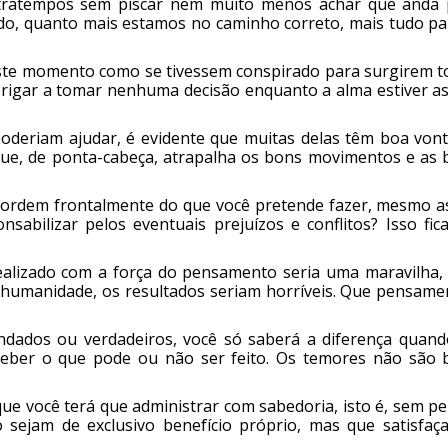
tratempos sem piscar nem muito menos achar que anda 
do, quanto mais estamos no caminho correto, mais tudo pa
ste momento como se tivessem conspirado para surgirem t
rigar a tomar nenhuma decisão enquanto a alma estiver as
poderiam ajudar, é evidente que muitas delas têm boa vont
ue, de ponta-cabeça, atrapalha os bons movimentos e as 
cordem frontalmente do que você pretende fazer, mesmo a
sabilizar pelos eventuais prejuízos e conflitos? Isso fic
alizado com a força do pensamento seria uma maravilha,
 humanidade, os resultados seriam horríveis. Que pensame
dados ou verdadeiros, você só saberá a diferença quand
rceber o que pode ou não ser feito. Os temores não são 
que você terá que administrar com sabedoria, isto é, sem p
 sejam de exclusivo benefício próprio, mas que satisfaç