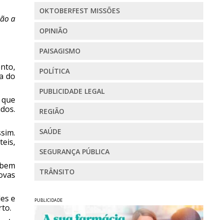
OKTOBERFEST MISSÕES
ção a
OPINIÃO
PAISAGISMO
nto,
POLÍTICA
a do
PUBLICIDADE LEGAL
 que
dos.
REGIÃO
SAÚDE
sim.
eis,
SEGURANÇA PÚBLICA
 bem
TRÂNSITO
ovas
des e
PUBLICIDADE
to.