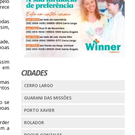
pelo
rece
odas
sim,
ade,
boas
ssim
a em
CIDADES
 mas
CERRO LARGO
ntos
GUARANI DAS MISSÕES
o se
boas
PORTO XAVIER
erder
ROLADOR
am a
ROQUE GONZALES