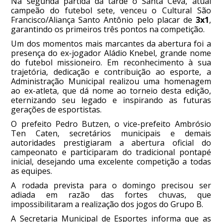
Na segunda partida da tarde o Santa Ceva, atual
campeão do futebol sete, venceu o Cultural São
Francisco/Aliança Santo Antônio pelo placar de
3x1
,
garantindo os primeiros três pontos na competição.
Um dos momentos mais marcantes da abertura foi a
presença do ex-jogador Aládio Knebel, grande nome
do futebol missioneiro. Em reconhecimento à sua
trajetória, dedicação e contribuição ao esporte, a
Administração Municipal realizou uma homenagem
ao ex-atleta, que dá nome ao torneio desta edição,
eternizando seu legado e inspirando as futuras
gerações de esportistas.
O prefeito Pedro Butzen, o vice-prefeito Ambrósio
Ten Caten, secretários municipais e demais
autoridades prestigiaram a abertura oficial do
campeonato e participaram do tradicional pontapé
inicial, desejando uma excelente competição a todas
as equipes.
A rodada prevista para o domingo precisou ser
adiada em razão das fortes chuvas, que
impossibilitaram a realização dos jogos do Grupo B.
A Secretaria Municipal de Esportes informa que as