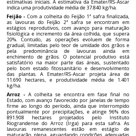
estimativas iniciais. A estimativa da Emater/RS-Ascar
indica uma produtividade média de 37.840 kg/ha.
Feijão -
Com a colheita do Feijão 1ª safra finalizada,
as lavouras do Feijão 2ª safra se encontram em
estágios reprodutivos, com avanço para maturação
fisiológica e incremento da área colhida, que supera
20%. Contudo, as operações evoluem de forma
gradual, limitadas pelo teor de umidade dos grãos e
pela predominância de lavouras ainda em
enchimento de grãos. O potencial produtivo está
satisfatório na maior parte das áreas, sustentado
pelo bom estado fitossanitário e desenvolvimento
das plantas. A Emater/RS-Ascar projeta área de
11.690 hectares, e produtividade média de 1.401
kg/ha.
Arroz -
A colheita se encontra em fase final no
Estado, com avanço favorecido por janelas de tempo
firme ao longo do período, ainda que interrompido
pontualmente por precipitações, e atinge 96% dos
891.908 hectares projetados pelo Instituto
Riograndense do Arroz (Irga) para esta safra. As
lavouras remanescentes estão em estágio de
maturação plena, aguardando condições adequadas