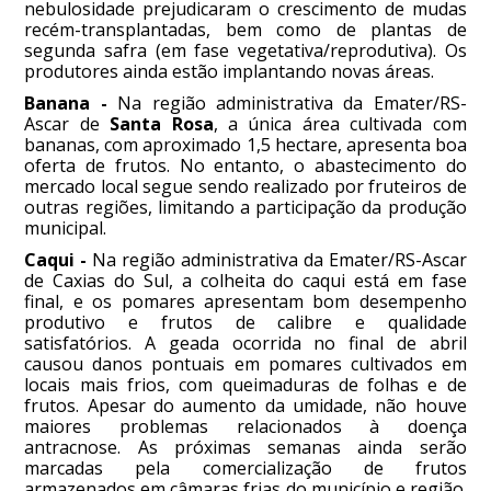
nebulosidade prejudicaram o crescimento de mudas
recém-transplantadas, bem como de plantas de
segunda safra (em fase vegetativa/reprodutiva). Os
produtores ainda estão implantando novas áreas.
Banana -
Na região administrativa da Emater/RS-
Ascar de
Santa Rosa
, a única área cultivada com
bananas, com aproximado 1,5 hectare, apresenta boa
oferta de frutos. No entanto, o abastecimento do
mercado local segue sendo realizado por fruteiros de
outras regiões, limitando a participação da produção
municipal.
Caqui -
Na região administrativa da Emater/RS-Ascar
de Caxias do Sul, a colheita do caqui está em fase
final, e os pomares apresentam bom desempenho
produtivo e frutos de calibre e qualidade
satisfatórios. A geada ocorrida no final de abril
causou danos pontuais em pomares cultivados em
locais mais frios, com queimaduras de folhas e de
frutos. Apesar do aumento da umidade, não houve
maiores problemas relacionados à doença
antracnose. As próximas semanas ainda serão
marcadas pela comercialização de frutos
armazenados em câmaras frias do município e região.