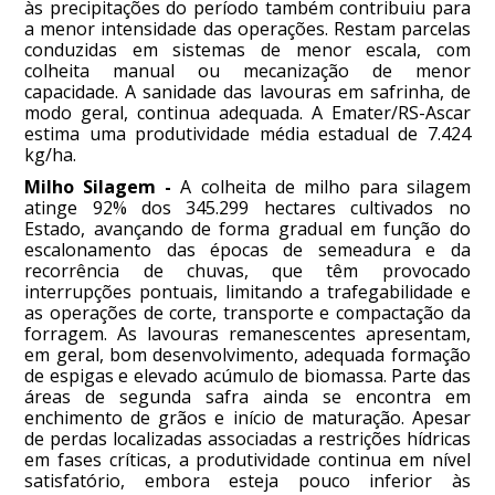
às precipitações do período também contribuiu para
a menor intensidade das operações. Restam parcelas
conduzidas em sistemas de menor escala, com
colheita manual ou mecanização de menor
capacidade. A sanidade das lavouras em safrinha, de
modo geral, continua adequada. A Emater/RS-Ascar
estima uma produtividade média estadual de 7.424
kg/ha.
Milho Silagem -
A colheita de milho para silagem
atinge 92% dos 345.299 hectares cultivados no
Estado, avançando de forma gradual em função do
escalonamento das épocas de semeadura e da
recorrência de chuvas, que têm provocado
interrupções pontuais, limitando a trafegabilidade e
as operações de corte, transporte e compactação da
forragem. As lavouras remanescentes apresentam,
em geral, bom desenvolvimento, adequada formação
de espigas e elevado acúmulo de biomassa. Parte das
áreas de segunda safra ainda se encontra em
enchimento de grãos e início de maturação. Apesar
de perdas localizadas associadas a restrições hídricas
em fases críticas, a produtividade continua em nível
satisfatório, embora esteja pouco inferior às