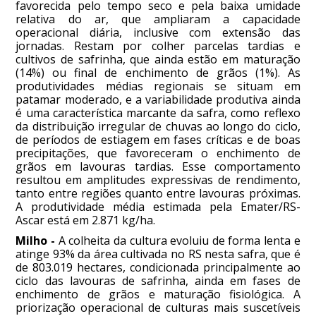
favorecida pelo tempo seco e pela baixa umidade
relativa do ar, que ampliaram a capacidade
operacional diária, inclusive com extensão das
jornadas. Restam por colher parcelas tardias e
cultivos de safrinha, que ainda estão em maturação
(14%) ou final de enchimento de grãos (1%). As
produtividades médias regionais se situam em
patamar moderado, e a variabilidade produtiva ainda
é uma característica marcante da safra, como reflexo
da distribuição irregular de chuvas ao longo do ciclo,
de períodos de estiagem em fases críticas e de boas
precipitações, que favoreceram o enchimento de
grãos em lavouras tardias. Esse comportamento
resultou em amplitudes expressivas de rendimento,
tanto entre regiões quanto entre lavouras próximas.
A produtividade média estimada pela Emater/RS-
Ascar está em 2.871 kg/ha.
Milho -
A colheita da cultura evoluiu de forma lenta e
atinge 93% da área cultivada no RS nesta safra, que é
de 803.019 hectares, condicionada principalmente ao
ciclo das lavouras de safrinha, ainda em fases de
enchimento de grãos e maturação fisiológica. A
priorização operacional de culturas mais suscetíveis