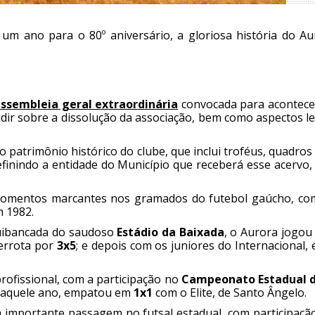
m ano para o 80º aniversário, a gloriosa história do Au
ssembleia geral extraordinária
convocada para acontece
idir sobre a dissolução da associação, bem como aspectos l
 patrimônio histórico do clube, que inclui troféus, quadro
finindo a entidade do Município que receberá esse acervo,
momentos marcantes nos gramados do futebol gaúcho, co
m 1982.
quibancada do saudoso
Estádio da Baixada
, o Aurora jogou
derrota por
3x5
; e depois com os juniores do Internacional,
profissional, com a participação no
Campeonato Estadual d
 daquele ano, empatou em
1x1
com o Elite, de Santo Ângelo.
a importante passagem no futsal estadual, com participaçã