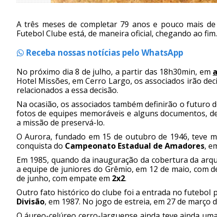
A três meses de completar 79 anos e pouco mais de u
Futebol Clube está, de maneira oficial, chegando ao fim.
Receba nossas notícias pelo WhatsApp
No próximo dia 8 de julho, a partir das 18h30min, em
a
Hotel Missões, em Cerro Largo, os associados irão dec
relacionados a essa decisão.
Na ocasião, os associados também definirão o futuro do
fotos de equipes memoráveis e alguns documentos, de
a missão de preservá-lo.
O Aurora, fundado em 15 de outubro de 1946, teve 
conquista do
Campeonato Estadual de Amadores
, e
Em 1985, quando da inauguração da cobertura da ar
a equipe de juniores do Grêmio, em 12 de maio, com 
de junho, com empate em
2x2
.
Outro fato histórico do clube foi a entrada no futebol 
Divisão
, em 1987. No jogo de estreia, em 27 de março
O áureo-celúreo cerro-larguense ainda teve ainda um