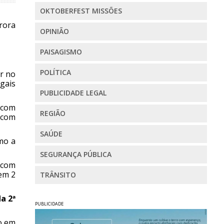
OKTOBERFEST MISSÕES
rora
OPINIÃO
PAISAGISMO
POLÍTICA
r no
egais
PUBLICIDADE LEGAL
s com
REGIÃO
 com
SAÚDE
mo a
SEGURANÇA PÚBLICA
 com
 em 2
TRÂNSITO
a 2ª
PUBLICIDADE
o em