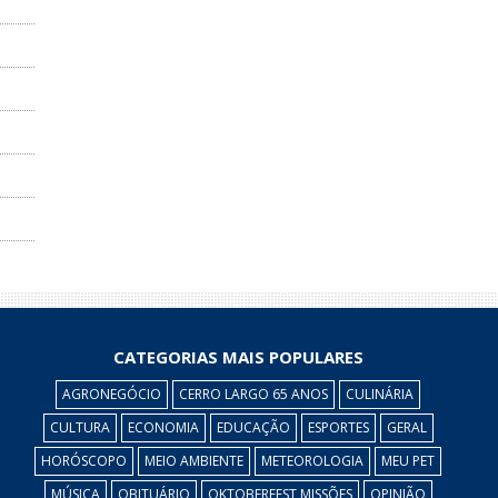
CATEGORIAS MAIS POPULARES
AGRONEGÓCIO
CERRO LARGO 65 ANOS
CULINÁRIA
CULTURA
ECONOMIA
EDUCAÇÃO
ESPORTES
GERAL
HORÓSCOPO
MEIO AMBIENTE
METEOROLOGIA
MEU PET
MÚSICA
OBITUÁRIO
OKTOBERFEST MISSÕES
OPINIÃO