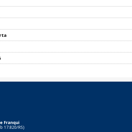
rta
6
e Franqui
Tb 17.820/RS)