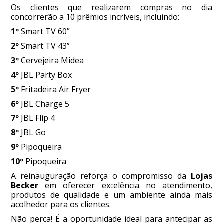
Os clientes que realizarem compras no dia
concorrerão a 10 prêmios incríveis, incluindo:
1º
Smart TV 60”
2º
Smart TV 43”
3º
Cervejeira Midea
4º
JBL Party Box
5º
Fritadeira Air Fryer
6º
JBL Charge 5
7º
JBL Flip 4
8º
JBL Go
9º
Pipoqueira
10º
Pipoqueira
A reinauguração reforça o compromisso da
Lojas
Becker
em oferecer excelência no atendimento,
produtos de qualidade e um ambiente ainda mais
acolhedor para os clientes.
Não perca! É a oportunidade ideal para antecipar as