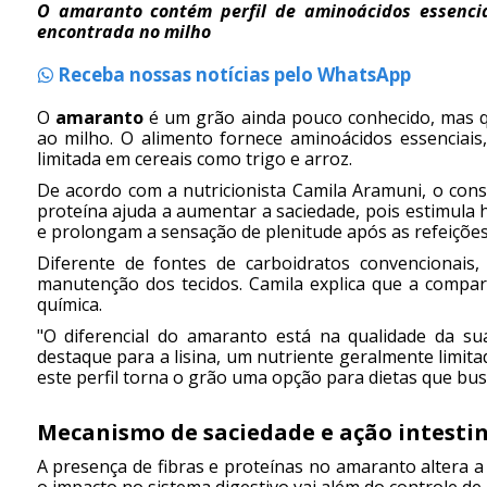
O amaranto contém perfil de aminoácidos essenci
encontrada no milho
Receba nossas notícias pelo WhatsApp
O
amaranto
é um grão ainda pouco conhecido, mas q
ao milho. O alimento fornece aminoácidos essenciais
limitada em cereais como trigo e arroz.
De acordo com a nutricionista Camila Aramuni, o con
proteína ajuda a aumentar a saciedade, pois estimula
e prolongam a sensação de plenitude após as refeições",
Diferente de fontes de carboidratos convencionais
manutenção dos tecidos. Camila explica que a compa
química.
"O diferencial do amaranto está na qualidade da su
destaque para a lisina, um nutriente geralmente limitad
este perfil torna o grão uma opção para dietas que bu
Mecanismo de saciedade e ação intestin
A presença de fibras e proteínas no amaranto altera a 
o impacto no sistema digestivo vai além do controle de