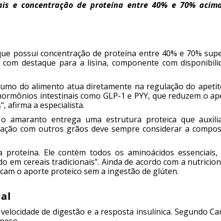
ais e concentração de proteína entre 40% e 70% acim
ue possui concentração de proteína entre 40% e 70% supe
, com destaque para a lisina, componente com disponibili
sumo do alimento atua diretamente na regulação do apetite
 hormônios intestinais como GLP-1 e PYY, que reduzem o ape
 afirma a especialista.
, o amaranto entrega uma estrutura proteica que auxili
ração com outros grãos deve sempre considerar a compos
a proteína. Ele contém todos os aminoácidos essenciais,
o em cereais tradicionais". Ainda de acordo com a nutricion
scam o aporte proteico sem a ingestão de glúten.
al
velocidade de digestão e a resposta insulínica. Segundo Ca
 peso.