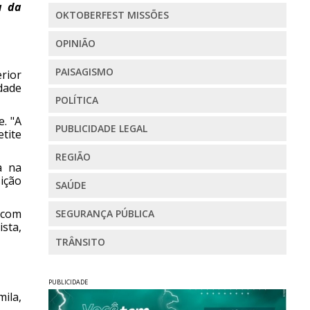
a da
OKTOBERFEST MISSÕES
OPINIÃO
PAISAGISMO
rior
dade
POLÍTICA
. "A
PUBLICIDADE LEGAL
tite
REGIÃO
a na
ição
SAÚDE
 com
SEGURANÇA PÚBLICA
ista,
TRÂNSITO
PUBLICIDADE
mila,