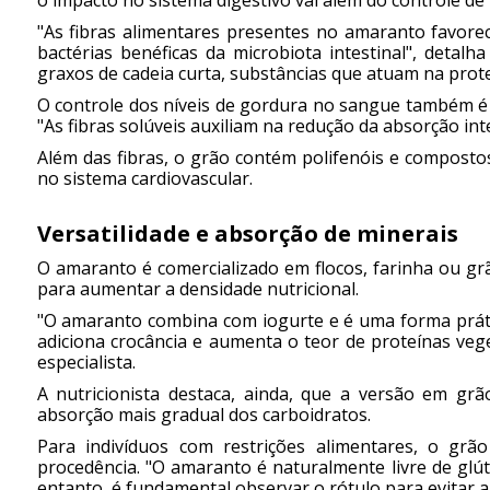
"As fibras alimentares presentes no amaranto favore
bactérias benéficas da microbiota intestinal", detalh
graxos de cadeia curta, substâncias que atuam na prote
O controle dos níveis de gordura no sangue também é
"As fibras solúveis auxiliam na redução da absorção intes
Além das fibras, o grão contém polifenóis e compostos
no sistema cardiovascular.
Versatilidade e absorção de minerais
O amaranto é comercializado em flocos, farinha ou gr
para aumentar a densidade nutricional.
"O amaranto combina com iogurte e é uma forma prática
adiciona crocância e aumenta o teor de proteínas vege
especialista.
A nutricionista destaca, ainda, que a versão em g
absorção mais gradual dos carboidratos.
Para indivíduos com restrições alimentares, o grã
procedência. "O amaranto é naturalmente livre de gl
entanto, é fundamental observar o rótulo para evitar