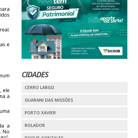
para
cidos
eal.
las e
CIDADES
omum
CERRO LARGO
, ele
rma a
GUARANI DAS MISSÕES
 uma
PORTO XAVIER
da a
ROLADOR
. No
go",
ROQUE GONZALES