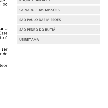
m do
SALVADOR DAS MISSÕES
SÃO PAULO DAS MISSÕES
ar a
SÃO PEDRO DO BUTIÁ
Esse
to é
UBIRETAMA
e ser
r do
teor