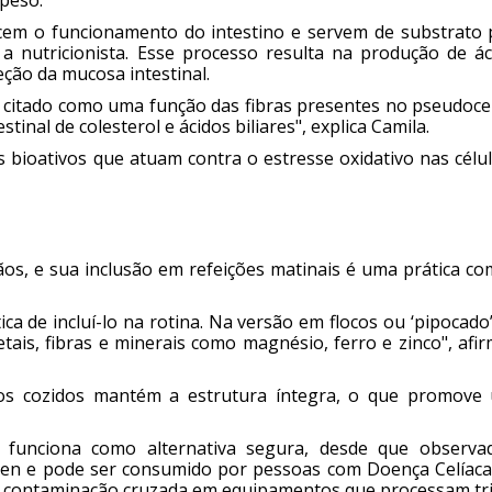
cem o funcionamento do intestino e servem de substrato 
a a nutricionista. Esse processo resulta na produção de á
ção da mucosa intestinal.
 citado como uma função das fibras presentes no pseudocer
tinal de colesterol e ácidos biliares", explica Camila.
 bioativos que atuam contra o estresse oxidativo nas célu
ãos, e sua inclusão em refeições matinais é uma prática c
 de incluí-lo na rotina. Na versão em flocos ou ‘pipocado’
tais, fibras e minerais como magnésio, ferro e zinco", afi
rãos cozidos mantém a estrutura íntegra, o que promove
o funciona como alternativa segura, desde que observa
úten e pode ser consumido por pessoas com Doença Celíaca
 a contaminação cruzada em equipamentos que processam tri