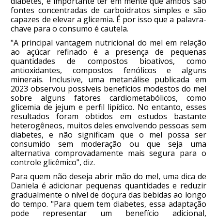
diabetes, é importante ter em mente que ambos são
fontes concentradas de carboidratos simples e são
capazes de elevar a glicemia. É por isso que a palavra-
chave para o consumo é cautela.
"A principal vantagem nutricional do mel em relação
ao açúcar refinado é a presença de pequenas
quantidades de compostos bioativos, como
antioxidantes, compostos fenólicos e alguns
minerais. Inclusive, uma metanálise publicada em
2023 observou possíveis benefícios modestos do mel
sobre alguns fatores cardiometabólicos, como
glicemia de jejum e perfil lipídico. No entanto, esses
resultados foram obtidos em estudos bastante
heterogêneos, muitos deles envolvendo pessoas sem
diabetes, e não significam que o mel possa ser
consumido sem moderação ou que seja uma
alternativa comprovadamente mais segura para o
controle glicêmico", diz.
Para quem não deseja abrir mão do mel, uma dica de
Daniela é adicionar pequenas quantidades e reduzir
gradualmente o nível de doçura das bebidas ao longo
do tempo. "Para quem tem diabetes, essa adaptação
pode representar um benefício adicional,